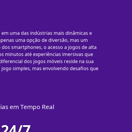
 em uma das indústrias mais dinâmicas e
 apenas uma opção de diversão, mas um
dos smartphones, o acesso a jogos de alta
os minutos até experiências imersivas que
iferencial dos jogos móveis reside na sua
e jogo simples, mas envolvendo desafios que
cias em Tempo Real
24/7