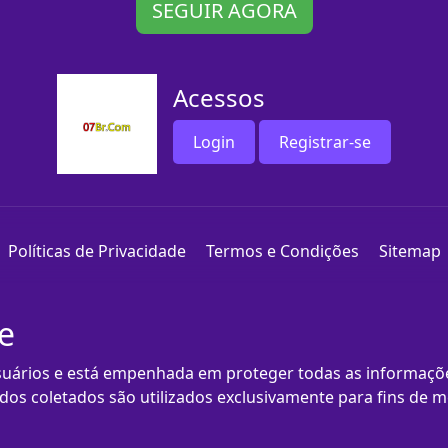
SEGUIR AGORA
Acessos
Login
Registrar-se
Políticas de Privacidade
Termos e Condições
Sitemap
de
usuários e está empenhada em proteger todas as informaçõ
os coletados são utilizados exclusivamente para fins de m