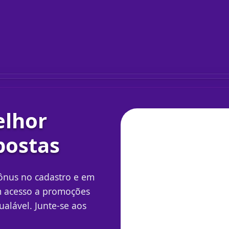
elhor
postas
ônus no cadastro e em
m acesso a promoções
ualável. Junte-se aos