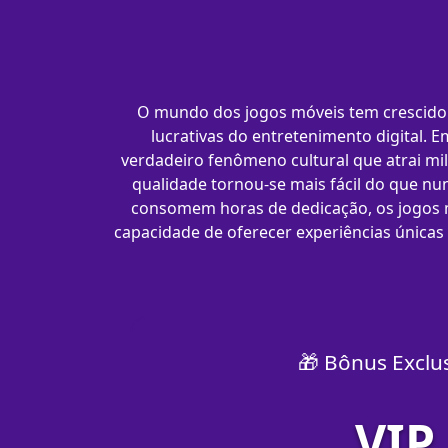
O mundo dos jogos móveis tem crescido 
lucrativas do entretenimento digital.
verdadeiro fenômeno cultural que atrai m
qualidade tornou-se mais fácil do que nu
consomem horas de dedicação, os jogos mó
capacidade de oferecer experiências únicas
🎁 Bônus Exclu
VIP