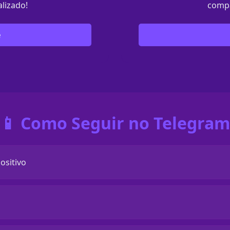
lizado!
compa
e
📱 Como Seguir no Telegram
ositivo