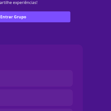
rtilhe experiências!
Entrar Grupo