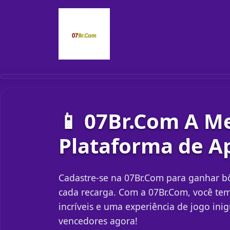
📱 07Br.Com A M
Plataforma de A
Cadastre-se na 07Br.Com para ganhar b
cada recarga. Com a 07Br.Com, você te
incríveis e uma experiência de jogo inig
vencedores agora!