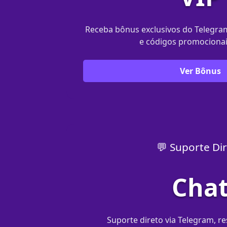
Receba bônus exclusivos do Telegra
e códigos promocionai
Ver Bônus
💬 Suporte Di
Cha
Suporte direto via Telegram, r