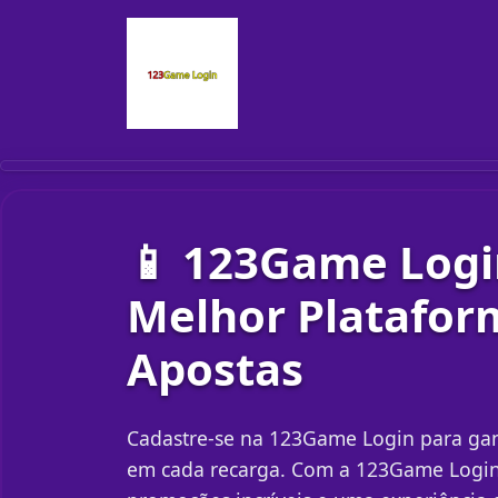
📱 123Game Logi
Melhor Platafor
Apostas
Cadastre-se na 123Game Login para ga
em cada recarga. Com a 123Game Login