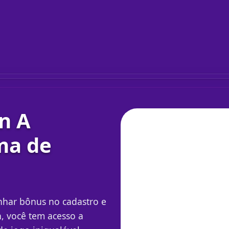
n A
ma de
nhar bônus no cadastro e
, você tem acesso a