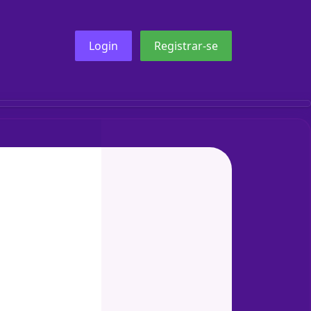
Login
Registrar-se