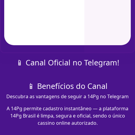
📱 Canal Oficial no Telegram!
📱 Benefícios do Canal
Descubra as vantagens de seguir a 14Pg no Telegram
A 14Pg permite cadastro instantâneo — a plataforma
14Pg Brasil é limpa, segura e oficial, sendo o único
cassino online autorizado.