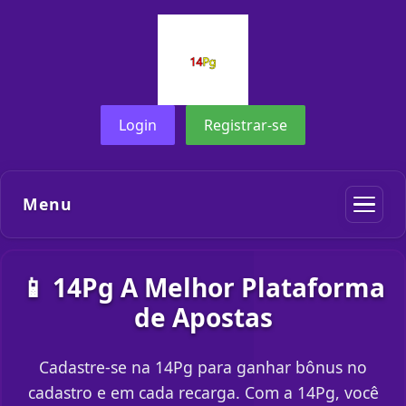
Login
Registrar-se
Menu
📱 14Pg A Melhor Plataforma
de Apostas
Cadastre-se na 14Pg para ganhar bônus no
cadastro e em cada recarga. Com a 14Pg, você