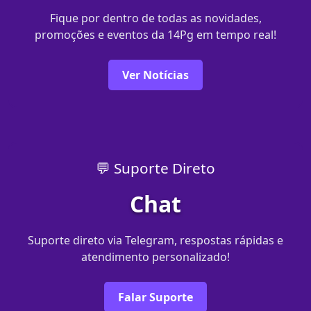
Fique por dentro de todas as novidades,
promoções e eventos da 14Pg em tempo real!
Ver Notícias
💬 Suporte Direto
Chat
Suporte direto via Telegram, respostas rápidas e
atendimento personalizado!
Falar Suporte