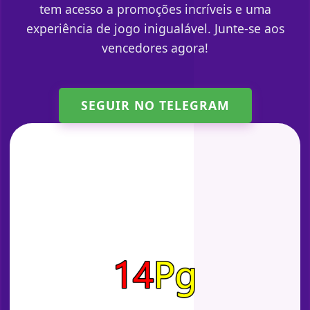
tem acesso a promoções incríveis e uma
experiência de jogo inigualável. Junte-se aos
vencedores agora!
SEGUIR NO TELEGRAM