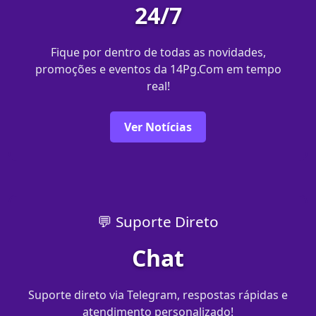
24/7
Fique por dentro de todas as novidades,
promoções e eventos da 14Pg.Com em tempo
real!
Ver Notícias
💬 Suporte Direto
Chat
Suporte direto via Telegram, respostas rápidas e
atendimento personalizado!