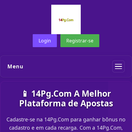
Login
Registrar-se
Menu
📱 14Pg.Com A Melhor
Plataforma de Apostas
Cadastre-se na 14Pg.Com para ganhar bônus no
cadastro e em cada recarga. Com a 14Pg.Com,