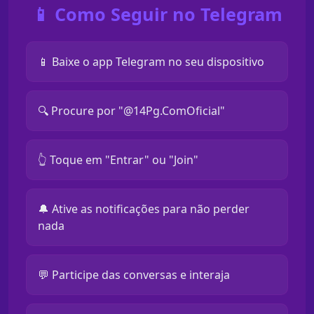
📱 Como Seguir no Telegram
📱 Baixe o app Telegram no seu dispositivo
🔍 Procure por "@14Pg.ComOficial"
👆 Toque em "Entrar" ou "Join"
🔔 Ative as notificações para não perder
nada
💬 Participe das conversas e interaja