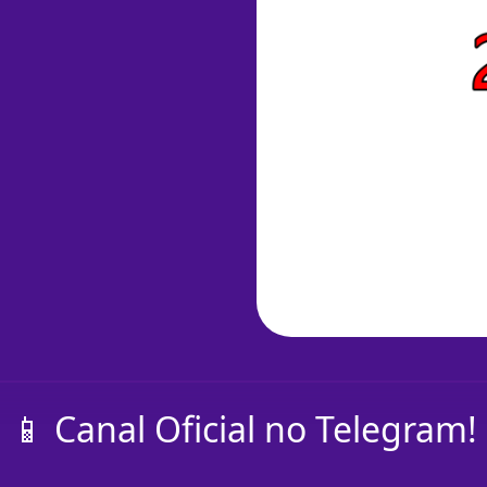
📱 Canal Oficial no Telegram!