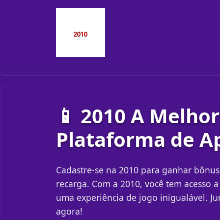
📱 2010 A Melhor
Plataforma de A
Cadastre-se na 2010 para ganhar bônus
recarga. Com a 2010, você tem acesso a
uma experiência de jogo inigualável. J
agora!