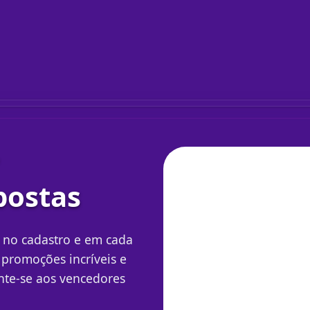
postas
 no cadastro e em cada
 promoções incríveis e
unte-se aos vencedores