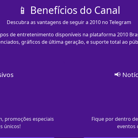
📱 Benefícios do Canal
Descubra as vantagens de seguir a 2010 no Telegram
pos de entretenimento disponíveis na plataforma 2010 Bras
nciados, gráficos de última geração, e suporte total ao públ
sivos
📢 Notí
m, promoções especiais
Fique por dentro d
s únicos!
eventos 