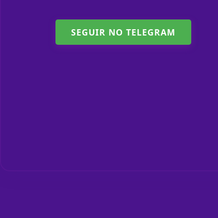
SEGUIR NO TELEGRAM