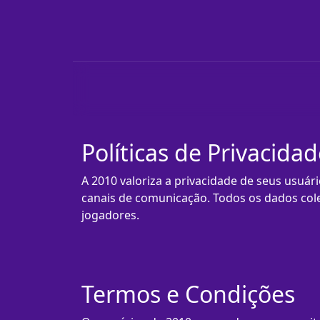
Políticas de Privacida
A 2010 valoriza a privacidade de seus usuá
canais de comunicação. Todos os dados cole
jogadores.
Termos e Condições