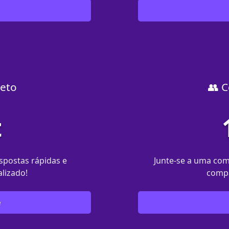
reto
👥 
t
espostas rápidas e
Junte-se a uma com
lizado!
compa
e