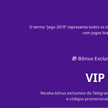
O termo “jogo 2010” representa todos os ti
com jogos lice
🎁 Bônus Exclu
VIP
Receba bônus exclusivos do Telegra
e códigos promocionai