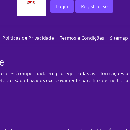
Login
Registrar-se
Políticas de Privacidade
Termos e Condições
Sitemap
de
rios e está empenhada em proteger todas as informações p
tados são utilizados exclusivamente para fins de melhoria