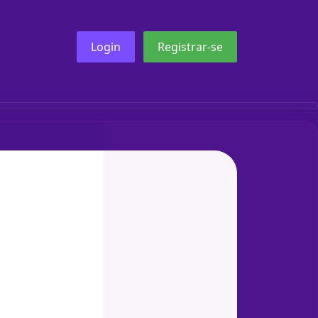
Login
Registrar-se