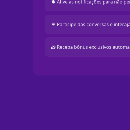
🔔 Ative as notificações para não p
💬 Participe das conversas e interaj
🎁 Receba bônus exclusivos autom