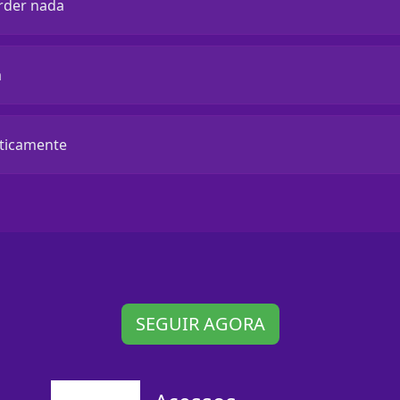
erder nada
a
aticamente
SEGUIR AGORA