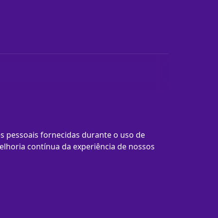
s pessoais fornecidas durante o uso de
elhoria contínua da experiência de nossos