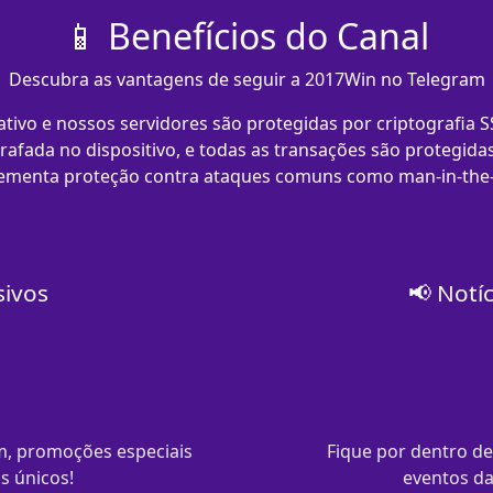
📱 Benefícios do Canal
Descubra as vantagens de seguir a 2017Win no Telegram
tivo e nossos servidores são protegidas por criptografia S
afada no dispositivo, e todas as transações são protegida
ementa proteção contra ataques comuns como man-in-the-m
sivos
📢 Notí
m, promoções especiais
Fique por dentro d
s únicos!
eventos da