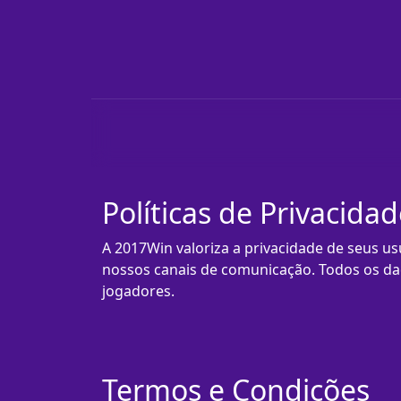
Políticas de Privacida
A 2017Win valoriza a privacidade de seus u
nossos canais de comunicação. Todos os dad
jogadores.
Termos e Condições