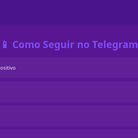
📱 Como Seguir no Telegram
ositivo