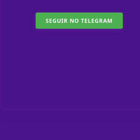
SEGUIR NO TELEGRAM