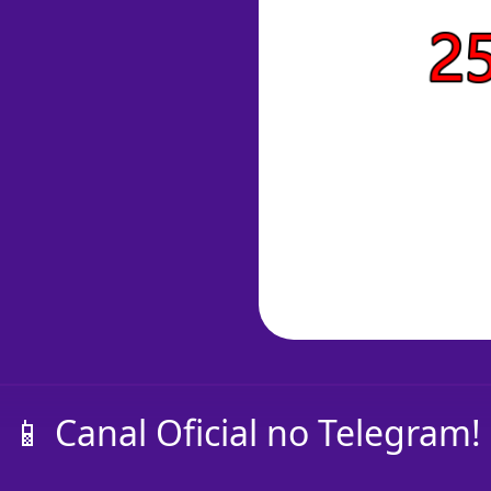
📱 Canal Oficial no Telegram!