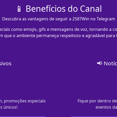
📱 Benefícios do Canal
Descubra as vantagens de seguir a 2587Win no Telegram
eciais como emojis, gifs e mensagens de voz, tornando a co
 que o ambiente permaneça respeitoso e agradável para to
sivos
📢 Notí
m, promoções especiais
Fique por dentro d
s únicos!
eventos da