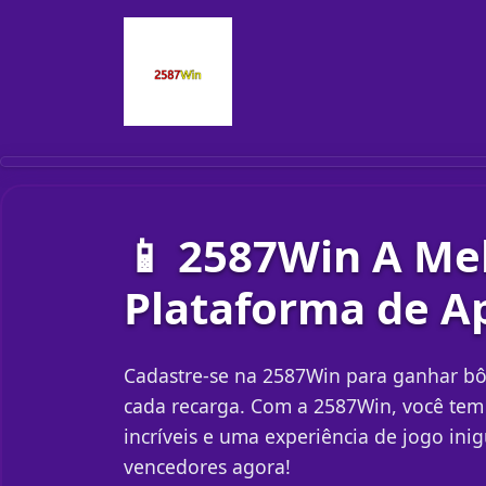
📱 2587Win A Me
Plataforma de A
Cadastre-se na 2587Win para ganhar bô
cada recarga. Com a 2587Win, você tem
incríveis e uma experiência de jogo inig
vencedores agora!