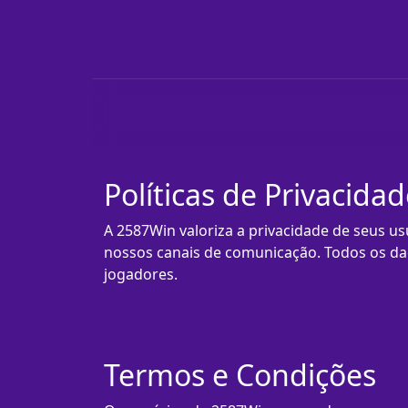
Políticas de Privacida
A 2587Win valoriza a privacidade de seus u
nossos canais de comunicação. Todos os dad
jogadores.
Termos e Condições