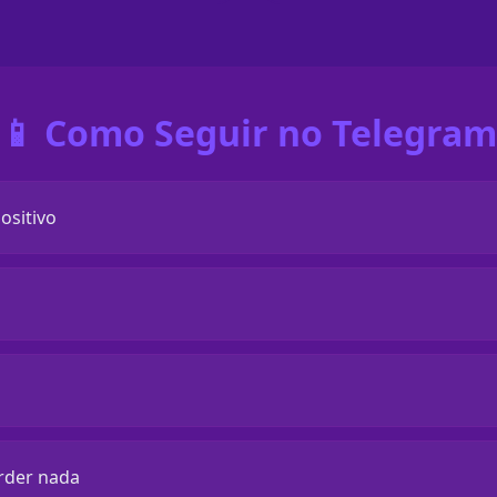
📱 Como Seguir no Telegram
ositivo
erder nada