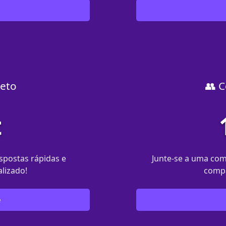
reto
👥 
t
espostas rápidas e
Junte-se a uma com
lizado!
compa
e