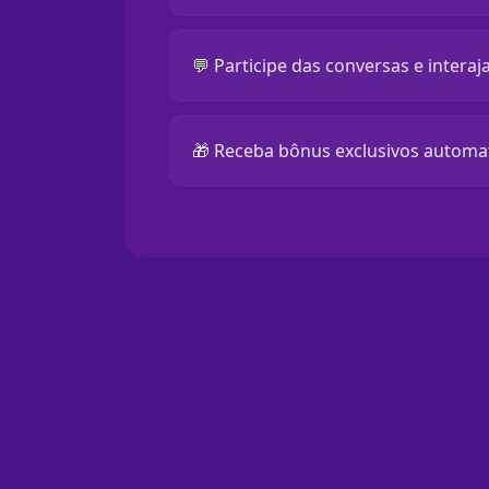
💬 Participe das conversas e interaj
🎁 Receba bônus exclusivos autom