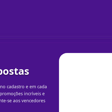
postas
no cadastro e em cada
promoções incríveis e
unte-se aos vencedores