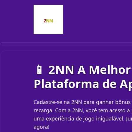
📱 2NN A Melhor
Plataforma de A
Cadastre-se na 2NN para ganhar bônus 
recarga. Com a 2NN, você tem acesso a 
uma experiência de jogo inigualável. J
agora!