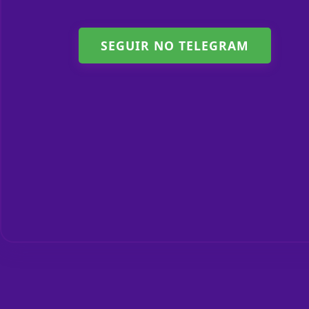
SEGUIR NO TELEGRAM