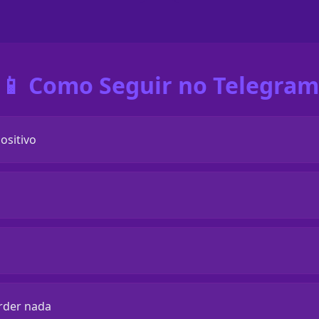
📱 Como Seguir no Telegram
ositivo
erder nada