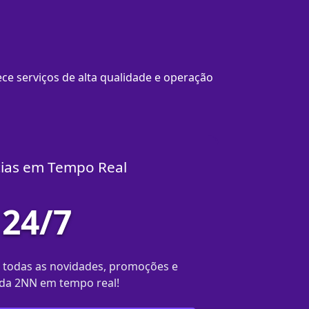
ce serviços de alta qualidade e operação
cias em Tempo Real
24/7
e todas as novidades, promoções e
da 2NN em tempo real!