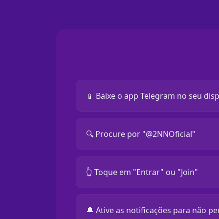
📱 Baixe o app Telegram no seu disp
🔍 Procure por "@2NNOficial"
👆 Toque em "Entrar" ou "Join"
🔔 Ative as notificações para não p