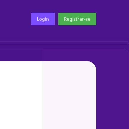
Login
Registrar-se