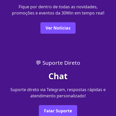
Fique por dentro de todas as novidades,
promoções e eventos da 30Win em tempo real!
Ver Notícias
💬 Suporte Direto
Chat
Suporte direto via Telegram, respostas rápidas e
atendimento personalizado!
Falar Suporte