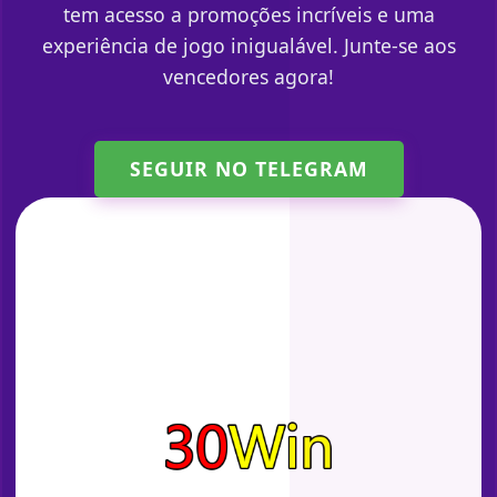
tem acesso a promoções incríveis e uma
experiência de jogo inigualável. Junte-se aos
vencedores agora!
SEGUIR NO TELEGRAM