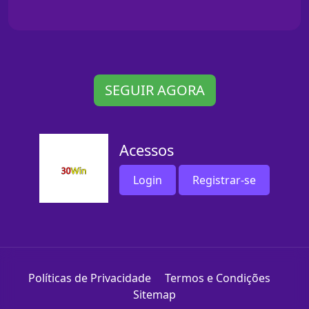
SEGUIR AGORA
Acessos
Login
Registrar-se
Políticas de Privacidade
Termos e Condições
Sitemap