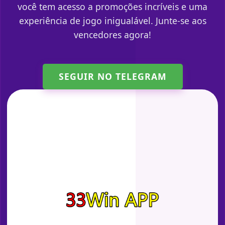
você tem acesso a promoções incríveis e uma
experiência de jogo inigualável. Junte-se aos
vencedores agora!
SEGUIR NO TELEGRAM