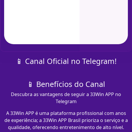
📱 Canal Oficial no Telegram!
📱 Benefícios do Canal
Descubra as vantagens de seguir a 33Win APP no
Telegram
A 33Win APP é uma plataforma profissional com anos
de experiência; a 33Win APP Brasil prioriza o serviço e a
qualidade, oferecendo entretenimento de alto nível.