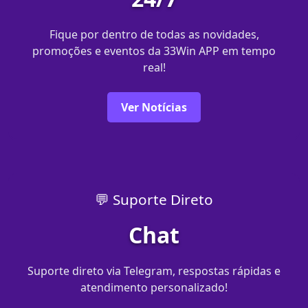
Fique por dentro de todas as novidades,
promoções e eventos da 33Win APP em tempo
real!
Ver Notícias
💬 Suporte Direto
Chat
Suporte direto via Telegram, respostas rápidas e
atendimento personalizado!