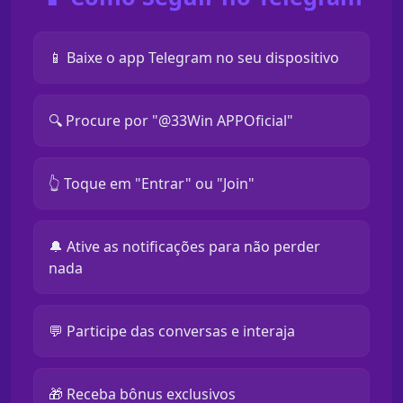
📱 Baixe o app Telegram no seu dispositivo
🔍 Procure por "@33Win APPOficial"
👆 Toque em "Entrar" ou "Join"
🔔 Ative as notificações para não perder
nada
💬 Participe das conversas e interaja
🎁 Receba bônus exclusivos