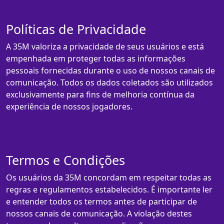
Políticas de Privacidade
A 35M valoriza a privacidade de seus usuários e está
empenhada em proteger todas as informações
pessoais fornecidas durante o uso de nossos canais de
comunicação. Todos os dados coletados são utilizados
exclusivamente para fins de melhoria contínua da
experiência de nossos jogadores.
Termos e Condições
Os usuários da 35M concordam em respeitar todas as
regras e regulamentos estabelecidos. É importante ler
e entender todos os termos antes de participar de
nossos canais de comunicação. A violação destes