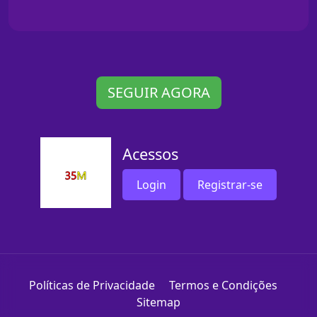
SEGUIR AGORA
Acessos
Login
Registrar-se
Políticas de Privacidade
Termos e Condições
Sitemap