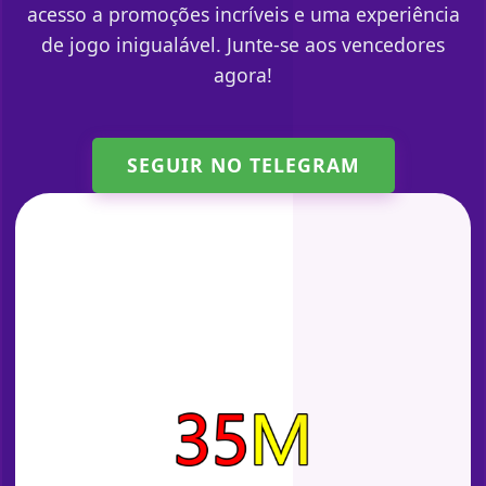
acesso a promoções incríveis e uma experiência
de jogo inigualável. Junte-se aos vencedores
agora!
SEGUIR NO TELEGRAM