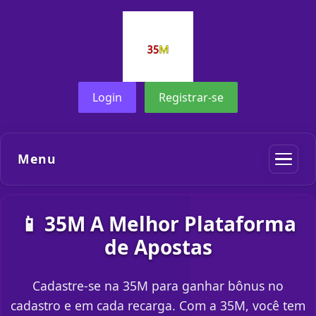
Login
Registrar-se
Menu
📱 35M A Melhor Plataforma
de Apostas
Cadastre-se na 35M para ganhar bônus no
cadastro e em cada recarga. Com a 35M, você tem