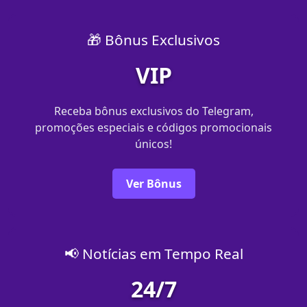
🎁 Bônus Exclusivos
VIP
Receba bônus exclusivos do Telegram,
promoções especiais e códigos promocionais
únicos!
Ver Bônus
📢 Notícias em Tempo Real
24/7