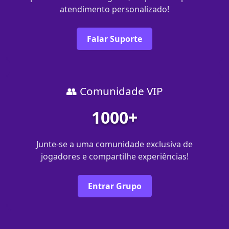
atendimento personalizado!
Falar Suporte
👥 Comunidade VIP
1000+
Junte-se a uma comunidade exclusiva de
jogadores e compartilhe experiências!
Entrar Grupo