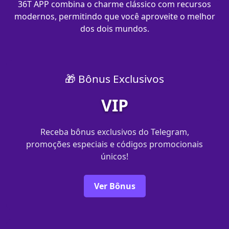
36T APP combina o charme clássico com recursos
modernos, permitindo que você aproveite o melhor
dos dois mundos.
🎁 Bônus Exclusivos
VIP
Receba bônus exclusivos do Telegram,
promoções especiais e códigos promocionais
únicos!
Ver Bônus