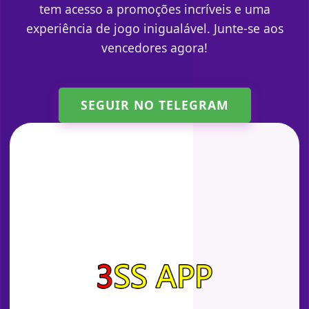
tem acesso a promoções incríveis e uma
experiência de jogo inigualável. Junte-se aos
vencedores agora!
SEGUIR NO TELEGRAM