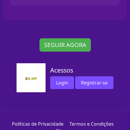
SEGUIR AGORA
Acessos
Login
Registrar-se
Políticas de Privacidade
Termos e Condições