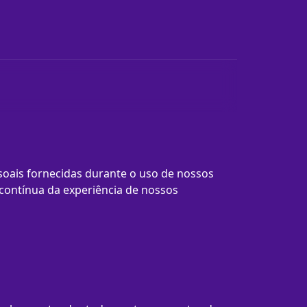
soais fornecidas durante o uso de nossos
 contínua da experiência de nossos