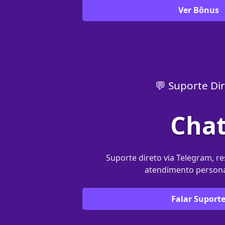
Ver Bônus
💬 Suporte Di
Cha
Suporte direto via Telegram, r
atendimento persona
Falar Suport