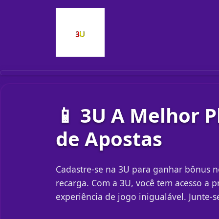
📱 3U A Melhor 
de Apostas
Cadastre-se na 3U para ganhar bônus n
recarga. Com a 3U, você tem acesso a p
experiência de jogo inigualável. Junte-