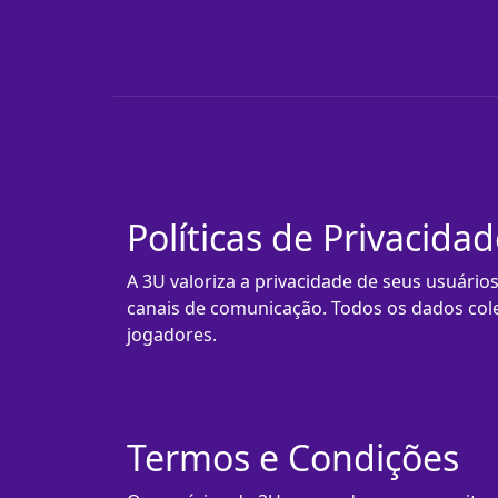
Políticas de Privacida
A 3U valoriza a privacidade de seus usuári
canais de comunicação. Todos os dados cole
jogadores.
Termos e Condições