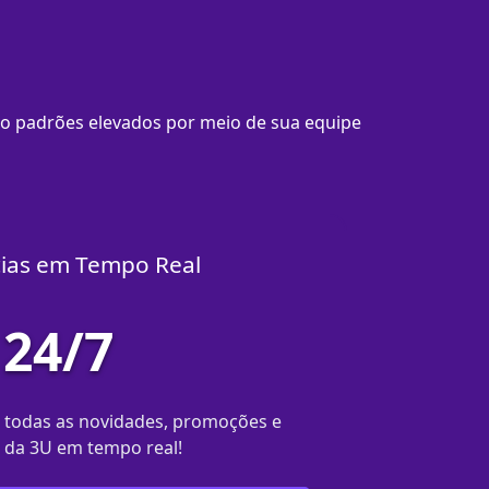
do padrões elevados por meio de sua equipe
cias em Tempo Real
24/7
e todas as novidades, promoções e
 da 3U em tempo real!