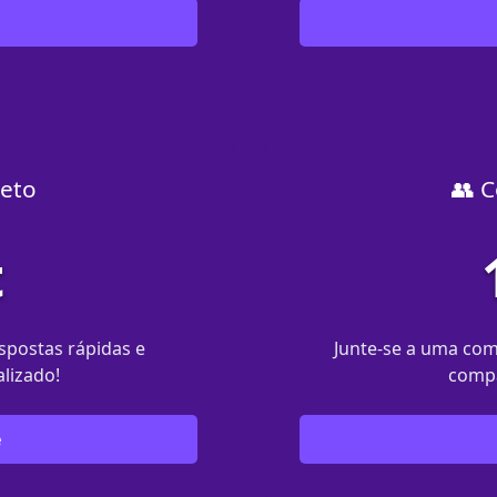
reto
👥 
t
espostas rápidas e
Junte-se a uma com
lizado!
compa
e