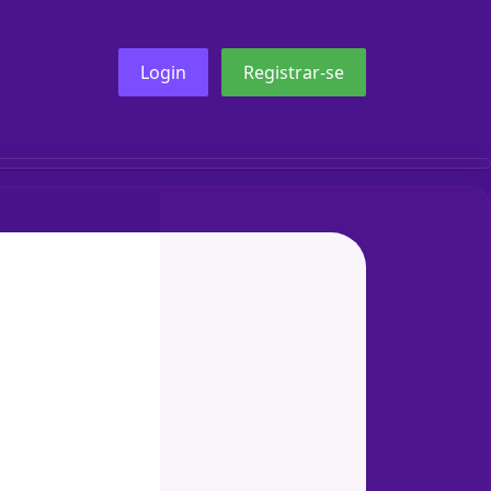
Login
Registrar-se