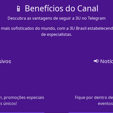
📱 Benefícios do Canal
Descubra as vantagens de seguir a 3U no Telegram
o mais sofisticados do mundo, com a 3U Brasil estabelecen
de especialistas.
sivos
📢 Notí
m, promoções especiais
Fique por dentro d
s únicos!
eventos