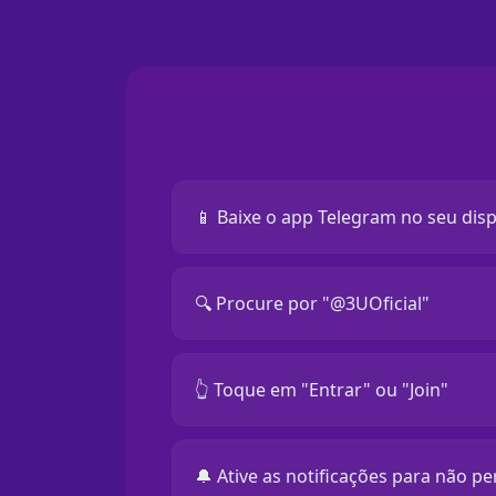
📱 Baixe o app Telegram no seu disp
🔍 Procure por "@3UOficial"
👆 Toque em "Entrar" ou "Join"
🔔 Ative as notificações para não p