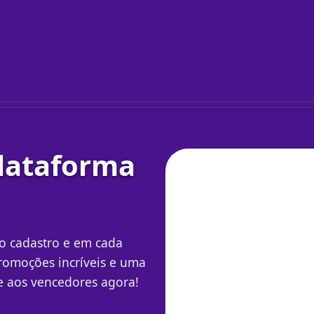
Plataforma
o cadastro e em cada
romoções incríveis e uma
se aos vencedores agora!