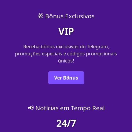
🎁 Bônus Exclusivos
VIP
Receba bônus exclusivos do Telegram,
promoções especiais e códigos promocionais
únicos!
Ver Bônus
📢 Notícias em Tempo Real
24/7