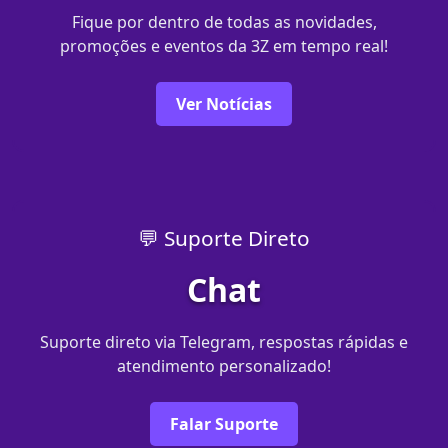
Fique por dentro de todas as novidades,
promoções e eventos da 3Z em tempo real!
Ver Notícias
💬 Suporte Direto
Chat
Suporte direto via Telegram, respostas rápidas e
atendimento personalizado!
Falar Suporte