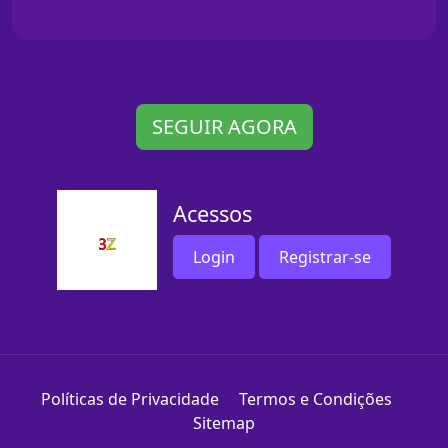
SEGUIR AGORA
Acessos
Login
Registrar-se
Políticas de Privacidade
Termos e Condições
Sitemap