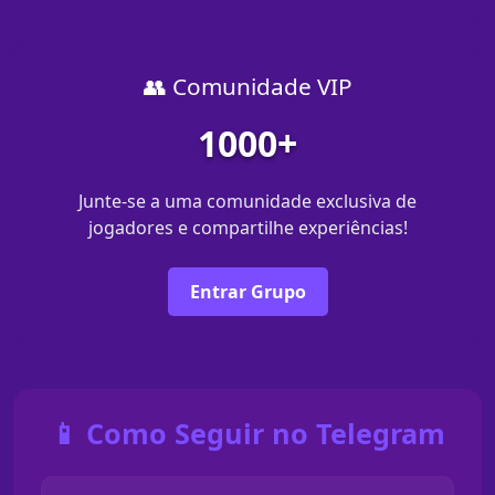
👥 Comunidade VIP
1000+
Junte-se a uma comunidade exclusiva de
jogadores e compartilhe experiências!
Entrar Grupo
📱 Como Seguir no Telegram