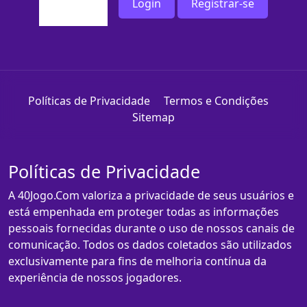
Login
Registrar-se
Políticas de Privacidade
Termos e Condições
Sitemap
Políticas de Privacidade
A 40Jogo.Com valoriza a privacidade de seus usuários e
está empenhada em proteger todas as informações
pessoais fornecidas durante o uso de nossos canais de
comunicação. Todos os dados coletados são utilizados
exclusivamente para fins de melhoria contínua da
experiência de nossos jogadores.