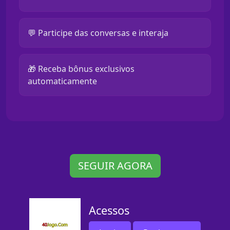
💬 Participe das conversas e interaja
🎁 Receba bônus exclusivos
automaticamente
SEGUIR AGORA
Acessos