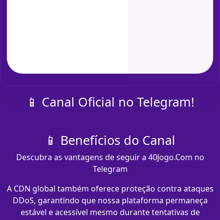
📱 Canal Oficial no Telegram!
📱 Benefícios do Canal
Descubra as vantagens de seguir a 40Jogo.Com no
Telegram
A CDN global também oferece proteção contra ataques
DDoS, garantindo que nossa plataforma permaneça
estável e acessível mesmo durante tentativas de