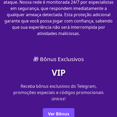
ataque. Nossa rede é monitorada 24/7 por especialistas
em segurança, que respondem imediatamente a
qualquer ameaça detectada. Esta proteção adicional
garante que você possa jogar com confiança, sabendo
que sua experiência não será interrompida por
atividades maliciosas.
🎁 Bônus Exclusivos
VIP
Receba bônus exclusivos do Telegram,
promoções especiais e códigos promocionais
únicos!
Ver Bônus