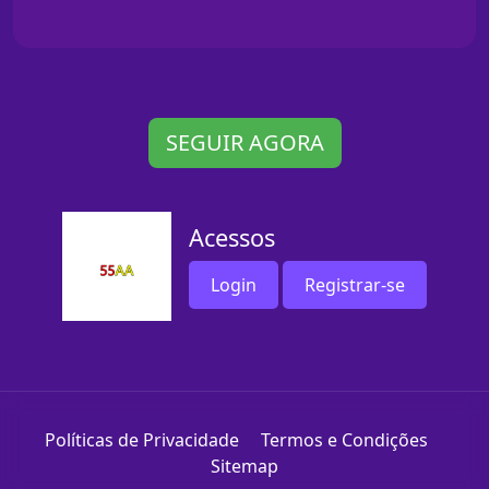
SEGUIR AGORA
Acessos
Login
Registrar-se
Políticas de Privacidade
Termos e Condições
Sitemap