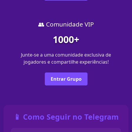
👥 Comunidade VIP
1000+
Junte-se a uma comunidade exclusiva de
jogadores e compartilhe experiências!
Entrar Grupo
📱 Como Seguir no Telegram