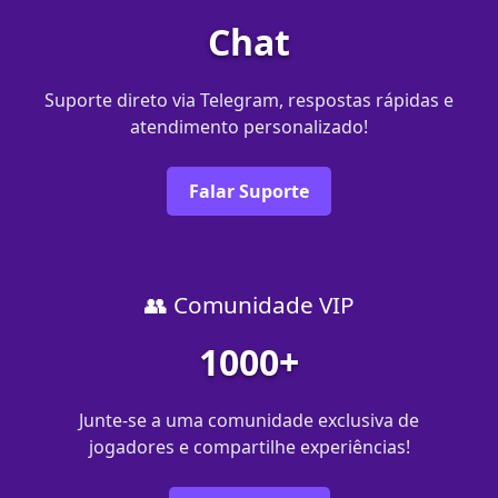
Chat
Suporte direto via Telegram, respostas rápidas e
atendimento personalizado!
Falar Suporte
👥 Comunidade VIP
1000+
Junte-se a uma comunidade exclusiva de
jogadores e compartilhe experiências!