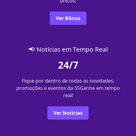
únicos!
Ver Bônus
📢 Notícias em Tempo Real
24/7
Fique por dentro de todas as novidades,
promoções e eventos da 55Ganhe em tempo
real!
Ver Notícias