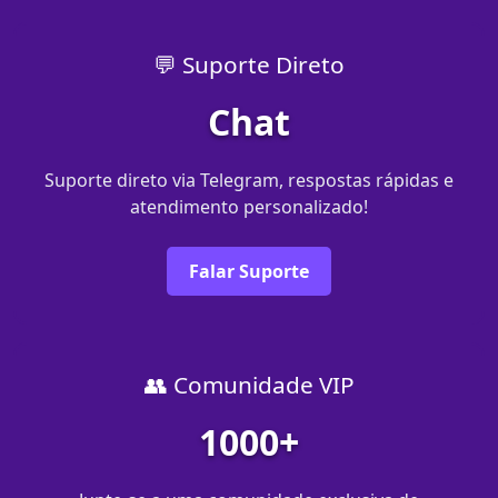
💬 Suporte Direto
Chat
Suporte direto via Telegram, respostas rápidas e
atendimento personalizado!
Falar Suporte
👥 Comunidade VIP
1000+