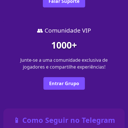
Falar Suporte
👥 Comunidade VIP
1000+
Junte-se a uma comunidade exclusiva de
jogadores e compartilhe experiências!
Entrar Grupo
📱 Como Seguir no Telegram