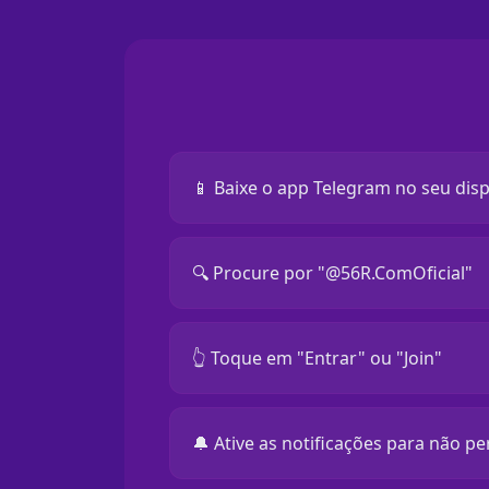
📱 Baixe o app Telegram no seu disp
🔍 Procure por "@56R.ComOficial"
👆 Toque em "Entrar" ou "Join"
🔔 Ative as notificações para não p