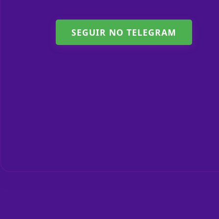
SEGUIR NO TELEGRAM