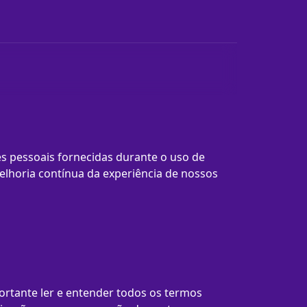
s pessoais fornecidas durante o uso de
elhoria contínua da experiência de nossos
rtante ler e entender todos os termos