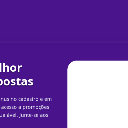
lhor
postas
ônus no cadastro e em
m acesso a promoções
ualável. Junte-se aos