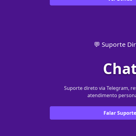
💬 Suporte Di
Cha
Suporte direto via Telegram, r
atendimento persona
Falar Suport