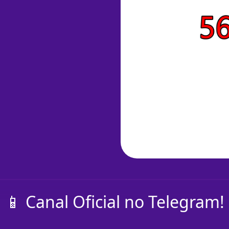
📱 Canal Oficial no Telegram!