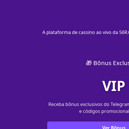
A plataforma de cassino ao vivo da 56R.
🎁 Bônus Exclu
VIP
Receba bônus exclusivos do Telegra
e códigos promocionai
Ver Bônus