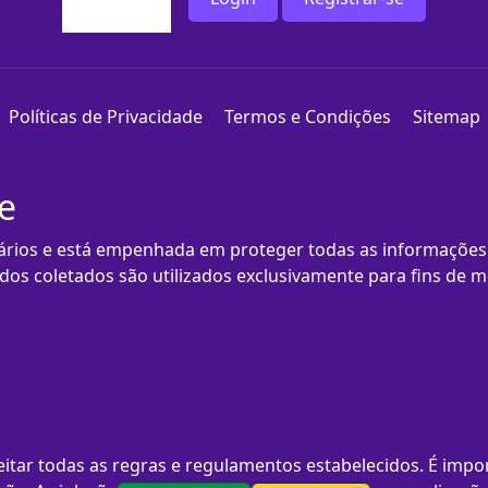
Políticas de Privacidade
Termos e Condições
Sitemap
de
uários e está empenhada em proteger todas as informações
os coletados são utilizados exclusivamente para fins de m
ar todas as regras e regulamentos estabelecidos. É impor