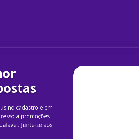
hor
postas
us no cadastro e em
acesso a promoções
ualável. Junte-se aos