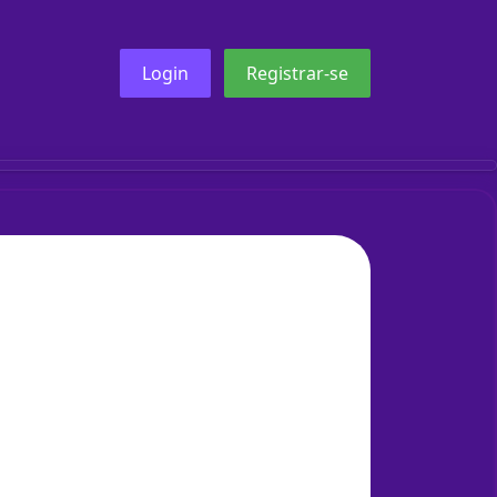
Login
Registrar-se