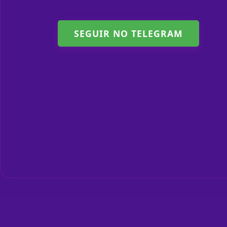
SEGUIR NO TELEGRAM