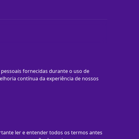
 pessoais fornecidas durante o uso de
elhoria contínua da experiência de nossos
tante ler e entender todos os termos antes