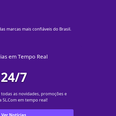
s marcas mais confiáveis do Brasil.
cias em Tempo Real
24/7
e todas as novidades, promoções e
a 5L.Com em tempo real!
Ver Notícias