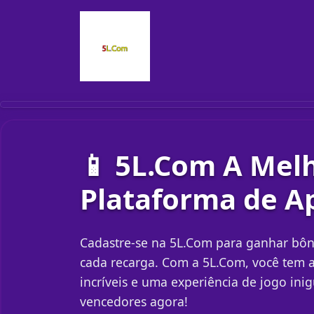
📱 5L.Com A Mel
Plataforma de A
Cadastre-se na 5L.Com para ganhar bôn
cada recarga. Com a 5L.Com, você tem 
incríveis e uma experiência de jogo inig
vencedores agora!