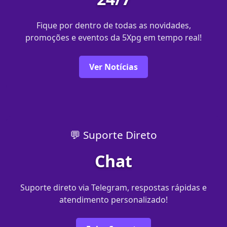
Fique por dentro de todas as novidades,
promoções e eventos da 5Xpg em tempo real!
Ver Notícias
💬 Suporte Direto
Chat
Suporte direto via Telegram, respostas rápidas e
atendimento personalizado!