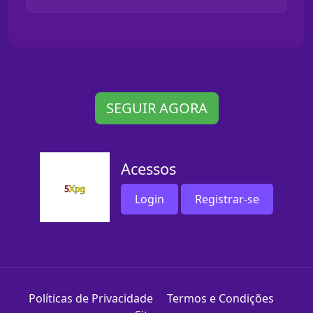
SEGUIR AGORA
Acessos
Login
Registrar-se
Políticas de Privacidade
Termos e Condições