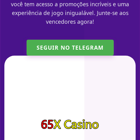
você tem acesso a promoções incríveis e uma
experiência de jogo inigualável. Junte-se aos
vencedores agora!
SEGUIR NO TELEGRAM