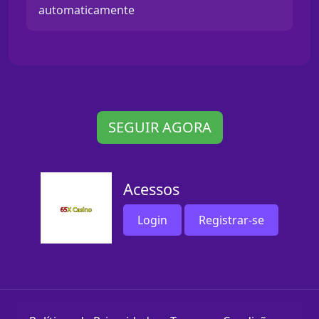
automaticamente
SEGUIR AGORA
Acessos
Login
Registrar-se