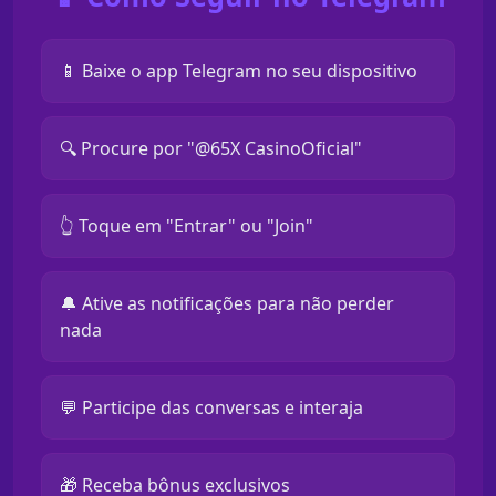
📱 Baixe o app Telegram no seu dispositivo
🔍 Procure por "@65X CasinoOficial"
👆 Toque em "Entrar" ou "Join"
🔔 Ative as notificações para não perder
nada
💬 Participe das conversas e interaja
🎁 Receba bônus exclusivos