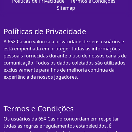
Políticas de Privacidade
Termos e Condições
Sitemap
Políticas de Privacidade
A 65X Casino valoriza a privacidade de seus usuários e
está empenhada em proteger todas as informações
pessoais fornecidas durante o uso de nossos canais de
comunicação. Todos os dados coletados são utilizados
exclusivamente para fins de melhoria contínua da
experiência de nossos jogadores.
Termos e Condições
Os usuários da 65X Casino concordam em respeitar
todas as regras e regulamentos estabelecidos. É