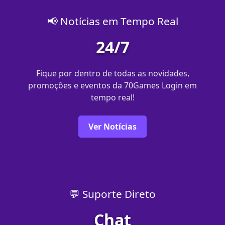
📢 Notícias em Tempo Real
24/7
Fique por dentro de todas as novidades,
promoções e eventos da 70Games Login em
tempo real!
Ver Notícias
💬 Suporte Direto
Chat