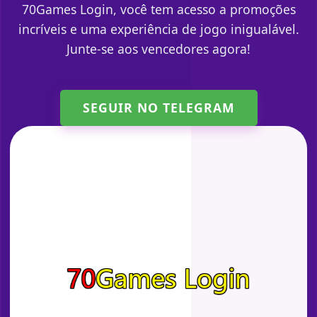
70Games Login, você tem acesso a promoções
incríveis e uma experiência de jogo inigualável.
Junte-se aos vencedores agora!
SEGUIR NO TELEGRAM