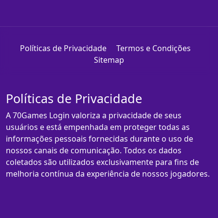
Políticas de Privacidade
Termos e Condições
Sitemap
Políticas de Privacidade
A 70Games Login valoriza a privacidade de seus
usuários e está empenhada em proteger todas as
informações pessoais fornecidas durante o uso de
nossos canais de comunicação. Todos os dados
coletados são utilizados exclusivamente para fins de
melhoria contínua da experiência de nossos jogadores.