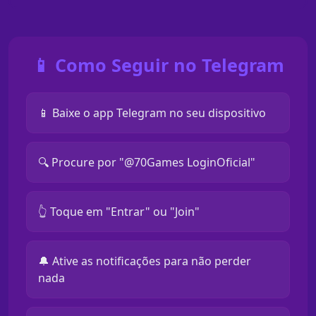
📱 Como Seguir no Telegram
📱 Baixe o app Telegram no seu dispositivo
🔍 Procure por "@70Games LoginOficial"
👆 Toque em "Entrar" ou "Join"
🔔 Ative as notificações para não perder
nada