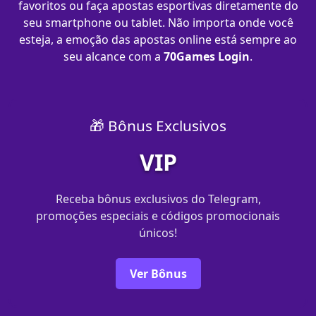
favoritos ou faça apostas esportivas diretamente do
seu smartphone ou tablet. Não importa onde você
esteja, a emoção das apostas online está sempre ao
seu alcance com a
70Games Login
.
🎁 Bônus Exclusivos
VIP
Receba bônus exclusivos do Telegram,
promoções especiais e códigos promocionais
únicos!
Ver Bônus