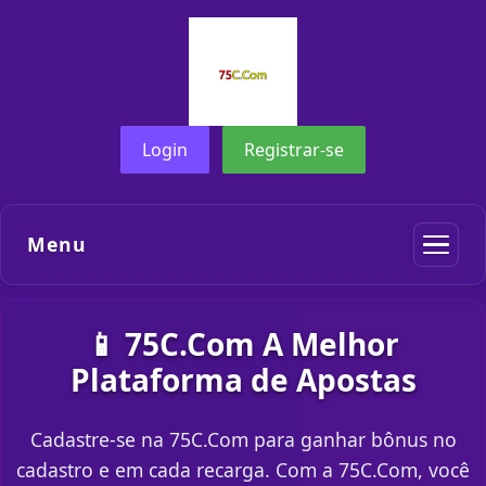
Login
Registrar-se
Menu
📱 75C.Com A Melhor
Plataforma de Apostas
Cadastre-se na 75C.Com para ganhar bônus no
cadastro e em cada recarga. Com a 75C.Com, você