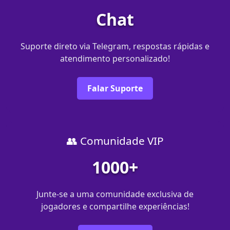
Chat
Suporte direto via Telegram, respostas rápidas e
atendimento personalizado!
Falar Suporte
👥 Comunidade VIP
1000+
Junte-se a uma comunidade exclusiva de
jogadores e compartilhe experiências!