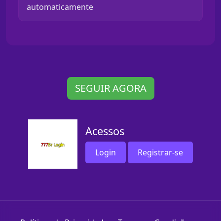
automaticamente
SEGUIR AGORA
Acessos
Login
Registrar-se