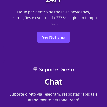
Fique por dentro de todas as novidades,
promoções e eventos da 777Br Login em tempo
real!
Ver Notícias
💬 Suporte Direto
Chat
Suporte direto via Telegram, respostas rápidas e
atendimento personalizado!