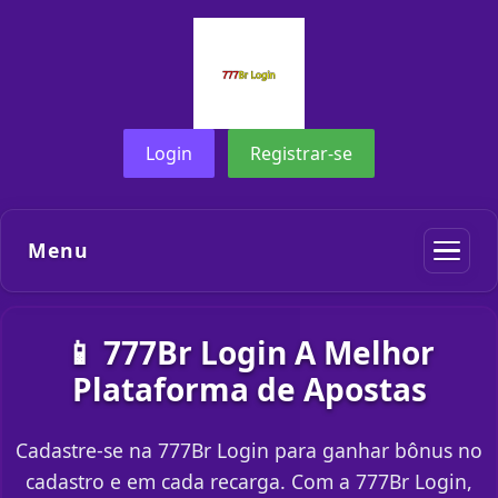
Login
Registrar-se
Menu
📱 777Br Login A Melhor
Plataforma de Apostas
Cadastre-se na 777Br Login para ganhar bônus no
cadastro e em cada recarga. Com a 777Br Login,