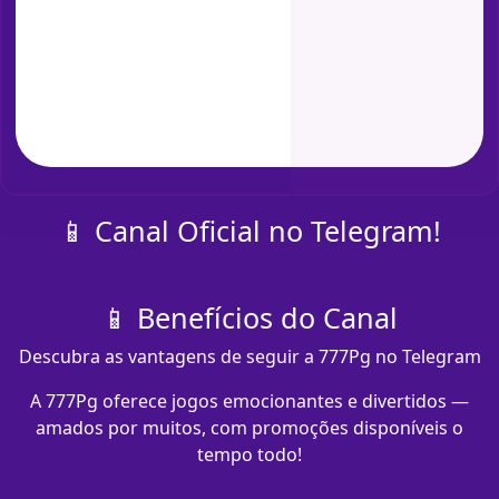
📱 Canal Oficial no Telegram!
📱 Benefícios do Canal
Descubra as vantagens de seguir a 777Pg no Telegram
A 777Pg oferece jogos emocionantes e divertidos —
amados por muitos, com promoções disponíveis o
tempo todo!