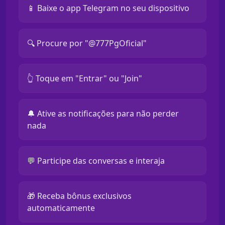
📱 Baixe o app Telegram no seu dispositivo
🔍 Procure por "@777PgOficial"
👆 Toque em "Entrar" ou "Join"
🔔 Ative as notificações para não perder
nada
💬 Participe das conversas e interaja
🎁 Receba bônus exclusivos
automaticamente