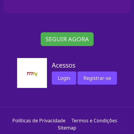
SEGUIR AGORA
Acessos
Login
Registrar-se
Políticas de Privacidade
Termos e Condições
Sitemap