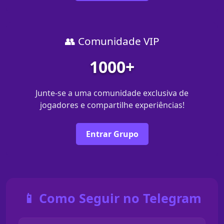
👥 Comunidade VIP
1000+
Junte-se a uma comunidade exclusiva de
jogadores e compartilhe experiências!
Entrar Grupo
📱 Como Seguir no Telegram