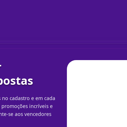
r
postas
 no cadastro e em cada
 promoções incríveis e
unte-se aos vencedores