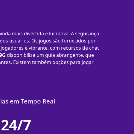
nda mais divertida e lucrativa. A segurança
 dos usuários. Os jogos são fornecidos por
jogadores é vibrante, com recursos de chat
9G
disponibiliza um guia abrangente, que
ciantes. Existem também opções para jogar
cias em Tempo Real
24/7