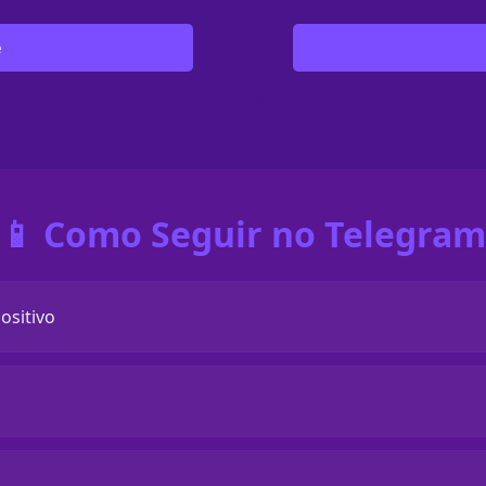
e
📱 Como Seguir no Telegram
ositivo