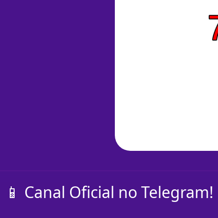
📱 Canal Oficial no Telegram!