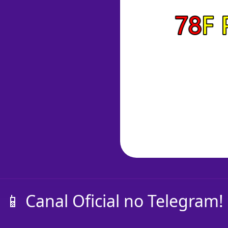
📱 Canal Oficial no Telegram!