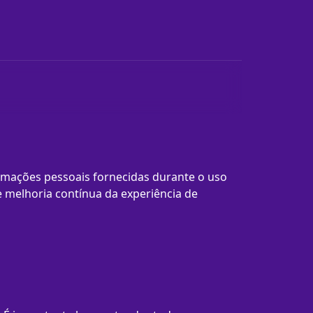
ormações pessoais fornecidas durante o uso
e melhoria contínua da experiência de