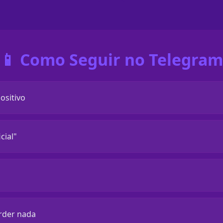
📱 Como Seguir no Telegram
ositivo
cial"
erder nada