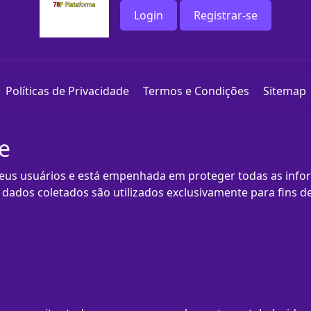
Login
Registrar-se
Políticas de Privacidade
Termos e Condições
Sitemap
de
 seus usuários e está empenhada em proteger todas as inf
dados coletados são utilizados exclusivamente para fins d