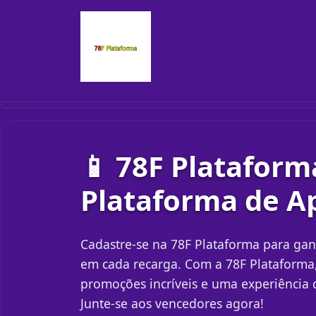
📱 78F Plataform
Plataforma de A
Cadastre-se na 78F Plataforma para ga
em cada recarga. Com a 78F Plataforma,
promoções incríveis e uma experiência d
Junte-se aos vencedores agora!