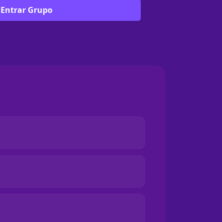
Entrar Grupo