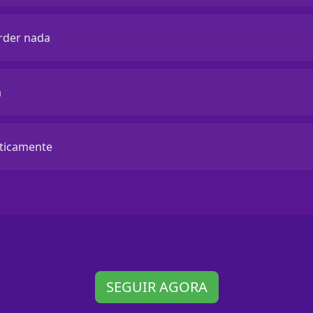
erder nada
a
aticamente
SEGUIR AGORA