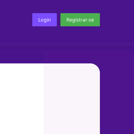
Login
Registrar-se