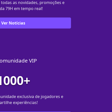
e todas as novidades, promoções e
 da 79H em tempo real!
Ver Notícias
Comunidade VIP
1000+
unidade exclusiva de jogadores e
rtilhe experiências!