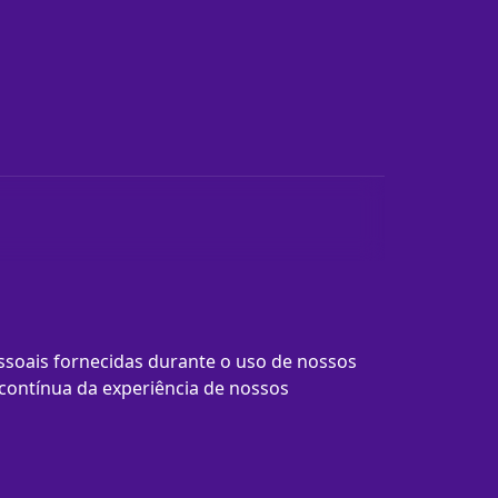
ssoais fornecidas durante o uso de nossos
 contínua da experiência de nossos