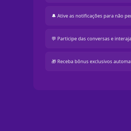
🔔 Ative as notificações para não p
💬 Participe das conversas e interaj
🎁 Receba bônus exclusivos autom