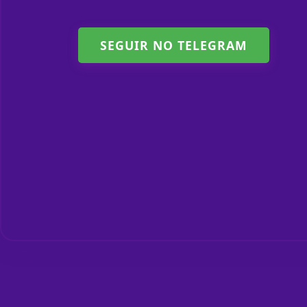
SEGUIR NO TELEGRAM