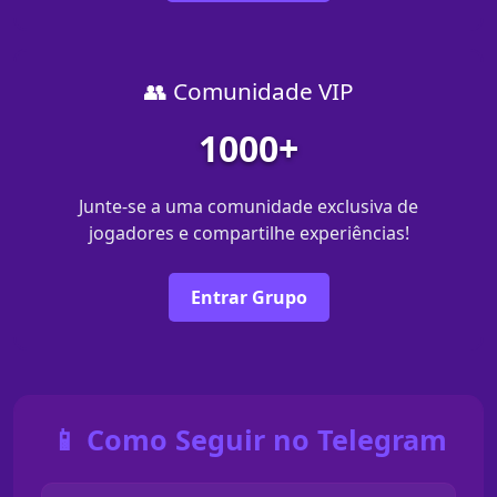
👥 Comunidade VIP
1000+
Junte-se a uma comunidade exclusiva de
jogadores e compartilhe experiências!
Entrar Grupo
📱 Como Seguir no Telegram