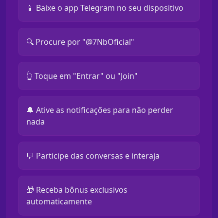
📱 Baixe o app Telegram no seu dispositivo
🔍 Procure por "@7NbOficial"
👆 Toque em "Entrar" ou "Join"
🔔 Ative as notificações para não perder
nada
💬 Participe das conversas e interaja
🎁 Receba bônus exclusivos
automaticamente