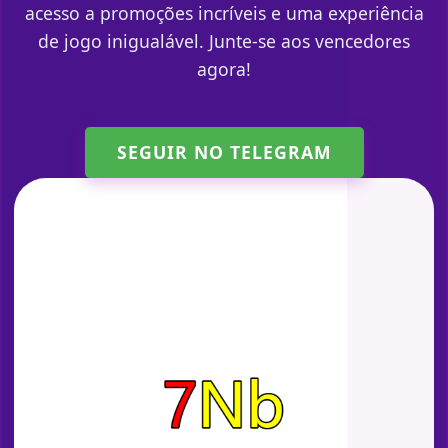
acesso a promoções incríveis e uma experiência
de jogo inigualável. Junte-se aos vencedores
agora!
SEGUIR NO TELEGRAM