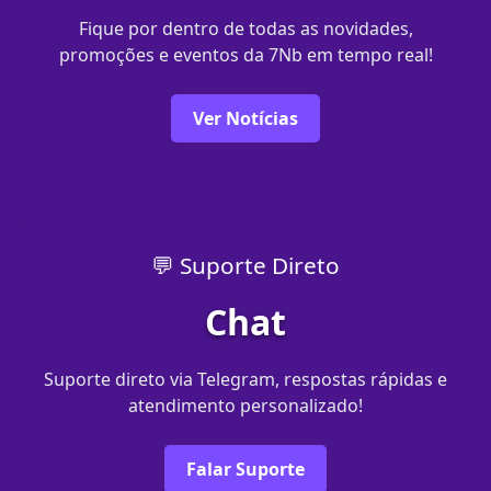
Fique por dentro de todas as novidades,
promoções e eventos da 7Nb em tempo real!
Ver Notícias
💬 Suporte Direto
Chat
Suporte direto via Telegram, respostas rápidas e
atendimento personalizado!
Falar Suporte