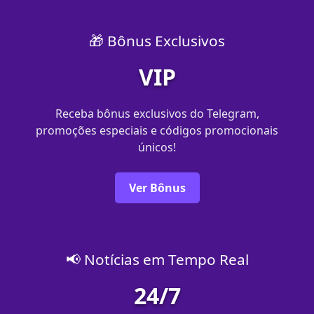
🎁 Bônus Exclusivos
VIP
Receba bônus exclusivos do Telegram,
promoções especiais e códigos promocionais
únicos!
Ver Bônus
📢 Notícias em Tempo Real
24/7