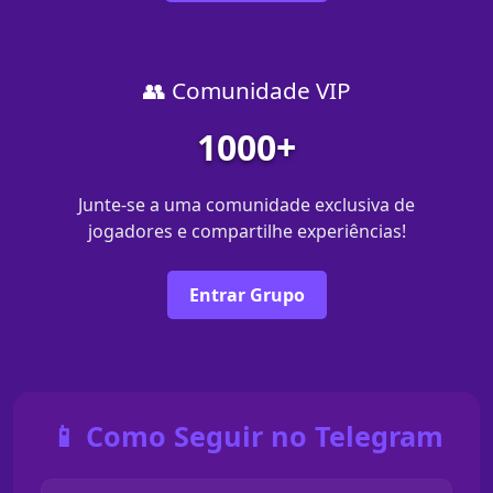
👥 Comunidade VIP
1000+
Junte-se a uma comunidade exclusiva de
jogadores e compartilhe experiências!
Entrar Grupo
📱 Como Seguir no Telegram