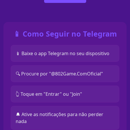
📱 Como Seguir no Telegram
📱 Baixe o app Telegram no seu dispositivo
🔍 Procure por "@802Game.ComOficial"
👆 Toque em "Entrar" ou "Join"
🔔 Ative as notificações para não perder
nada