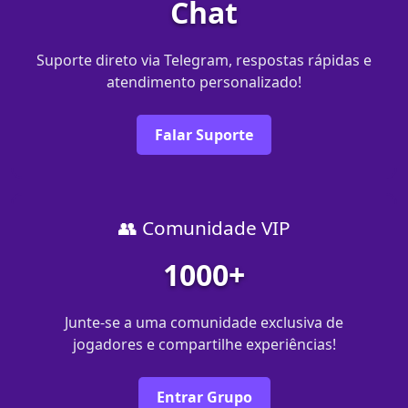
Chat
Suporte direto via Telegram, respostas rápidas e
atendimento personalizado!
Falar Suporte
👥 Comunidade VIP
1000+
Junte-se a uma comunidade exclusiva de
jogadores e compartilhe experiências!
Entrar Grupo