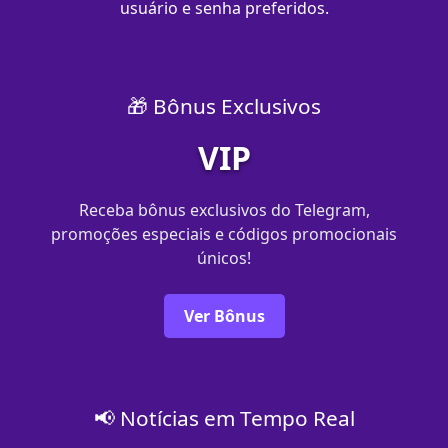
usuário e senha preferidos.
🎁 Bônus Exclusivos
VIP
Receba bônus exclusivos do Telegram,
promoções especiais e códigos promocionais
únicos!
Ver Bônus
📢 Notícias em Tempo Real