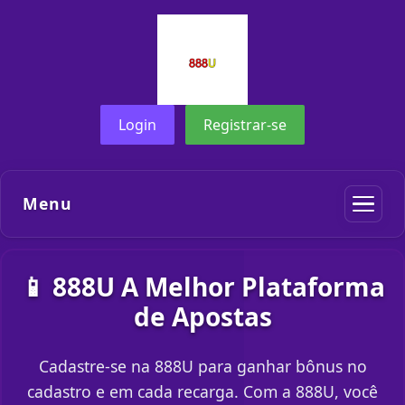
Login
Registrar-se
Menu
📱 888U A Melhor Plataforma
de Apostas
Cadastre-se na 888U para ganhar bônus no
cadastro e em cada recarga. Com a 888U, você