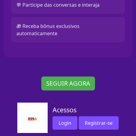
💬 Participe das conversas e interaja
🎁 Receba bônus exclusivos
automaticamente
SEGUIR AGORA
Acessos
Login
Registrar-se