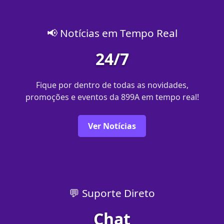
📢 Notícias em Tempo Real
24/7
Fique por dentro de todas as novidades,
promoções e eventos da 899A em tempo real!
Ver Notícias
💬 Suporte Direto
Chat