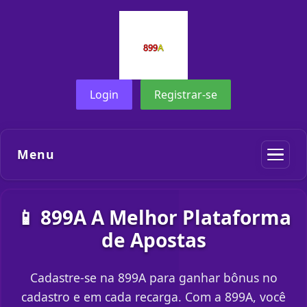
Login
Registrar-se
Menu
📱 899A A Melhor Plataforma
de Apostas
Cadastre-se na 899A para ganhar bônus no
cadastro e em cada recarga. Com a 899A, você