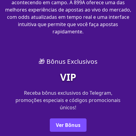
acontecendo em campo. A 899A oferece uma das
melhores experiências de apostas ao vivo do mercado,
com odds atualizadas em tempo real e uma interface
intuitiva que permite que você faça apostas
rapidamente.
🎁 Bônus Exclusivos
VIP
Receba bônus exclusivos do Telegram,
promoções especiais e códigos promocionais
únicos!
Ver Bônus