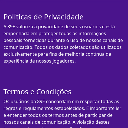
Políticas de Privacidade
A 89E valoriza a privacidade de seus usuários e está
empenhada em proteger todas as informações
pessoais fornecidas durante o uso de nossos canais de
comunicação. Todos os dados coletados são utilizados
exclusivamente para fins de melhoria contínua da
experiência de nossos jogadores.
Termos e Condições
Os usuários da 89E concordam em respeitar todas as
regras e regulamentos estabelecidos. É importante ler
e entender todos os termos antes de participar de
nossos canais de comunicação. A violação destes