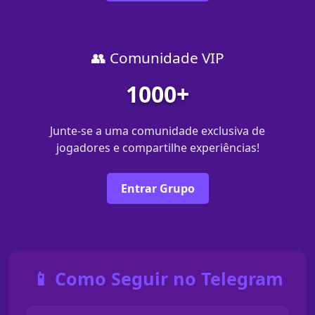
👥 Comunidade VIP
1000+
Junte-se a uma comunidade exclusiva de
jogadores e compartilhe experiências!
Entrar Grupo
📱 Como Seguir no Telegram