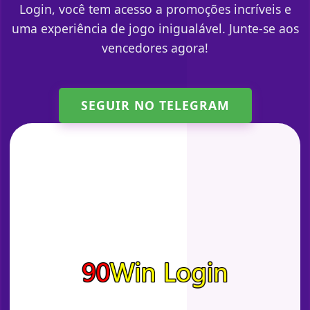
Login, você tem acesso a promoções incríveis e
uma experiência de jogo inigualável. Junte-se aos
vencedores agora!
SEGUIR NO TELEGRAM