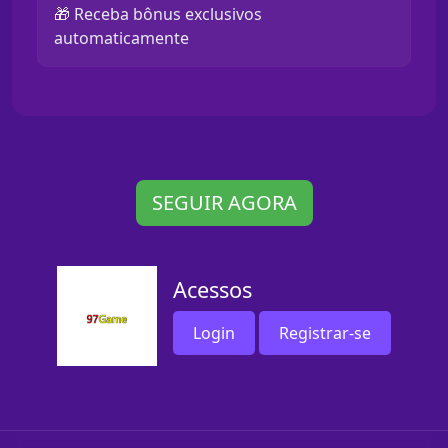
🎁 Receba bônus exclusivos
automaticamente
SEGUIR AGORA
Acessos
Login
Registrar-se