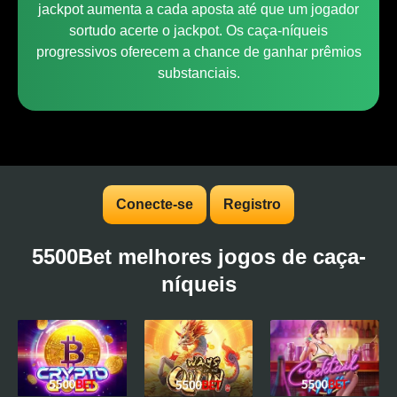
jackpot aumenta a cada aposta até que um jogador
sortudo acerte o jackpot. Os caça-níqueis
progressivos oferecem a chance de ganhar prêmios
substanciais.
Conecte-se
Registro
5500Bet melhores jogos de caça-
níqueis