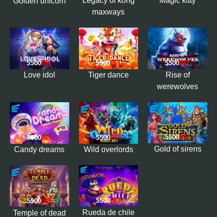
Legacy of kong
Magic kitty
Golden unicorn
maxways
Tiger dance
Love idol
Rise of
werewolves
Gold of sirens
Wild overlords
Candy dreams
Rueda de chile
Temple of dead