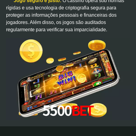
Jogo seguro e justo:
O cassino opera sob normas
rígidas e usa tecnologia de criptografia segura para
proteger as informações pessoais e financeiras dos
jogadores. Além disso, os jogos são auditados
regularmente para verificar sua imparcialidade.