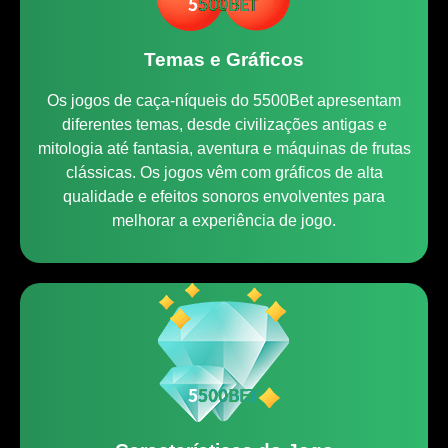
Temas e Gráficos
Os jogos de caça-níqueis do 5500Bet apresentam
diferentes temas, desde civilizações antigas e
mitologia até fantasia, aventura e máquinas de frutas
clássicas. Os jogos vêm com gráficos de alta
qualidade e efeitos sonoros envolventes para
melhorar a experiência de jogo.