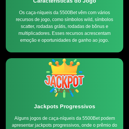
Características do Jogo
Os caça-níqueis da 5500Bet vêm com vários
recursos de jogo, como símbolos wild, símbolos
scatter, rodadas grátis, rodadas de bônus e
multiplicadores. Esses recursos acrescentam
emoção e oportunidades de ganho ao jogo.
Jackpots Progressivos
Alguns jogos de caça-níqueis da 5500Bet podem
apresentar jackpots progressivos, onde o prêmio do