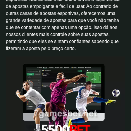
de apostas empolgante e fácil de usar. Ao contrário de
outras casas de apostas esportivas, oferecemos uma
grande variedade de apostas para que você não tenha
que se contentar com apenas uma opção. Isso dá aos
nossos clientes mais controle sobre suas apostas,
permitindo que eles se sintam confiantes sabendo que
fizeram a aposta pelo preço certo.