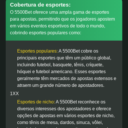
Cobertura de esportes:
O 5500Bet oferece uma ampla gama de esportes
para apostas, permitindo que os jogadores apostem
em vários eventos esportivos de todo o mundo,
cobrindo esportes populares como:
Esportes populares:
A 5500Bet cobre os
principais esportes que têm um público global,
incluindo futebol, basquete, tênis, críquete,
hóquei e futebol americano. Esses esportes
geralmente têm mercados de apostas extensos e
atraem um grande número de apostadores.
1XX
Esportes de nicho:
A 5500Bet reconhece os
diversos interesses dos apostadores e oferece
opções de apostas em vários esportes de nicho,
como tênis de mesa, dardos, sinuca, vôlei,